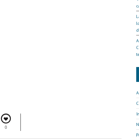
c
L
l
d
A
C
t
A
C
I
N
0
P