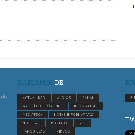
T
HABLAMOS
DE
BU
Santa
ACTUALIDAD
AUDIOS
CANAL
BU
GALERÍA DE IMÁGENES
INFOGRAFÍAS
MEDIATECA
NOTAS INFORMATIVAS
TW
NOTICIAS
PORTADA
RSE
TANQUILLAS
VÍDEOS