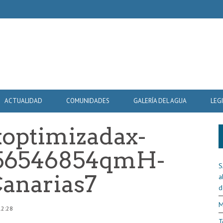
ACTUALIDAD
COMUNIDADES
GALERÍA DEL AGUA
LEG
xoptimizadax-
756546854qmH-
S
anarias7
a
d
M
12:28
T