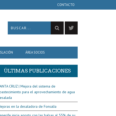
CONTACTO
ISLACIÓN
ÁREA SOCIOS
ÚLTIMAS PUBLICACIONES
ANTA CRUZ | Mejora del sistema de
bastecimiento para el aprovechamiento de agua
esalada
ejoras en la desaladora de Fonsalía
enerife inicia agosto con las balsas al 55% de su