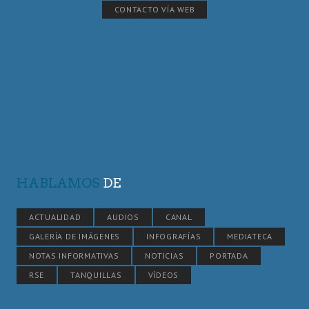
CONTACTO VÍA WEB
HABLAMOS
DE
ACTUALIDAD
AUDIOS
CANAL
GALERÍA DE IMÁGENES
INFOGRAFÍAS
MEDIATECA
NOTAS INFORMATIVAS
NOTICIAS
PORTADA
RSE
TANQUILLAS
VÍDEOS