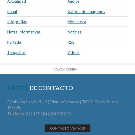
Actualidad
Audios
Canal
Galería de imágenes
Infografías
Mediateca
Notas informativas
Noticias
Portada
RSE
Tanquillas
Vídeos
VOLVER ARRIBA
DATOS
DE CONTACTO
C/ Villalba Hervás, 9 -1º | Edificio Camacho | 38002 · Santa Cruz de
Tenerife
Telefónos: 822 175 684 | 608 958 069
CONTACTO VÍA WEB