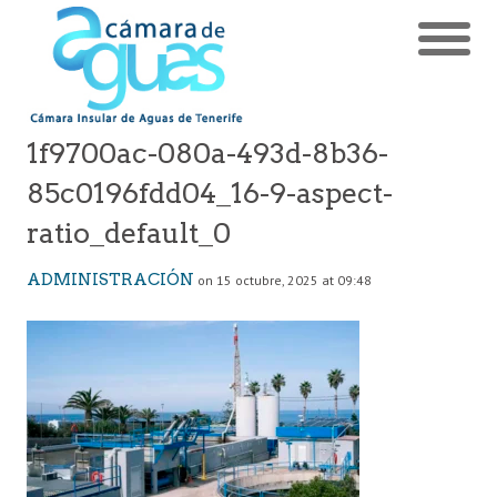
1f9700ac-080a-493d-8b36-
85c0196fdd04_16-9-aspect-
ratio_default_0
ADMINISTRACIÓN
on 15 octubre, 2025 at 09:48