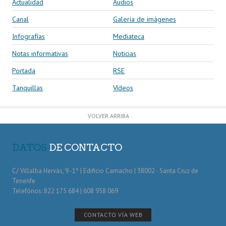
Actualidad
Audios
Canal
Galería de imágenes
Infografías
Mediateca
Notas informativas
Noticias
Portada
RSE
Tanquillas
Vídeos
VOLVER ARRIBA
DATOS
DE CONTACTO
C/ Villalba Hervás, 9 -1º | Edificio Camacho | 38002 · Santa Cruz de
Tenerife
Telefónos: 822 175 684 | 608 958 069
CONTACTO VÍA WEB