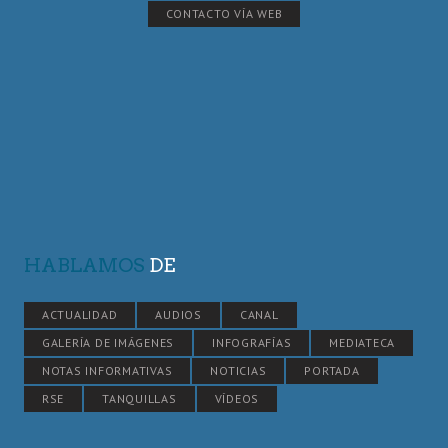
CONTACTO VÍA WEB
HABLAMOS
DE
ACTUALIDAD
AUDIOS
CANAL
GALERÍA DE IMÁGENES
INFOGRAFÍAS
MEDIATECA
NOTAS INFORMATIVAS
NOTICIAS
PORTADA
RSE
TANQUILLAS
VÍDEOS