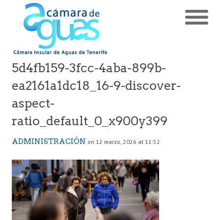
5d4fb159-3fcc-4aba-899b-
ea2161a1dc18_16-9-discover-
aspect-
ratio_default_0_x900y399
ADMINISTRACIÓN
on 12 marzo, 2026 at 11:52