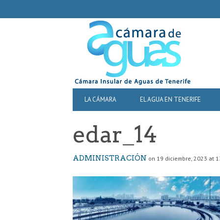
SECONDARY
NAVIGATION
PRIMARY
LA CÁMARA
EL AGUA EN TENERIFE
NAVIGATION
edar_14
ADMINISTRACIÓN
on 19 diciembre, 2023 at 1