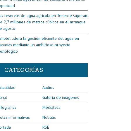
apacidad
as reservas de agua agrícola en Tenerife superan
os 2,7 millones de metros cúbicos en el arranque
e agosto
shotel lidera la gestión eficiente del agua en
anarias mediante un ambicioso proyecto
ecnológico
CATEGORÍAS
ctualidad
Audios
anal
Galería de imágenes
nfografías
Mediateca
otas informativas
Noticias
ortada
RSE