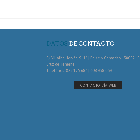
DATOS
DE CONTACTO
C/ Villalba Hervás, 9 -1º | Edificio Camacho | 38002 · 
Cruz de Tenerife
Telefónos: 822 175 684 | 608 958 069
CONTACTO VÍA WEB