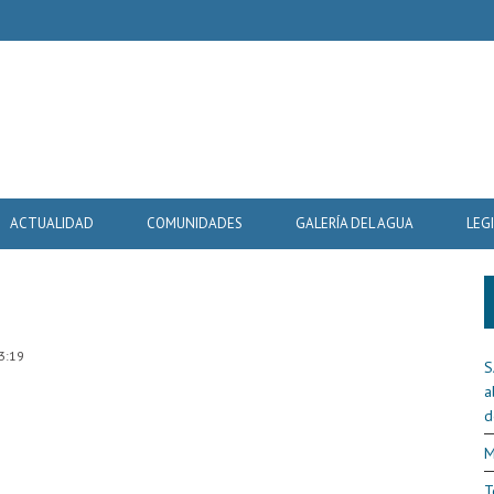
ACTUALIDAD
COMUNIDADES
GALERÍA DEL AGUA
LEG
3:19
S
a
d
M
T