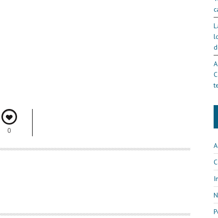
c
L
l
d
A
C
t
0
A
C
I
N
P