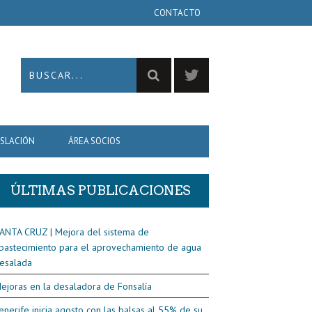
CONTACTO
ISLACIÓN
ÁREA SOCIOS
ÚLTIMAS PUBLICACIONES
ANTA CRUZ | Mejora del sistema de
bastecimiento para el aprovechamiento de agua
esalada
ejoras en la desaladora de Fonsalía
enerife inicia agosto con las balsas al 55% de su