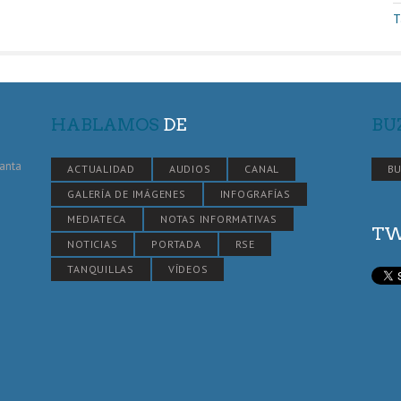
T
HABLAMOS
DE
BU
Santa
ACTUALIDAD
AUDIOS
CANAL
BU
GALERÍA DE IMÁGENES
INFOGRAFÍAS
MEDIATECA
NOTAS INFORMATIVAS
TW
NOTICIAS
PORTADA
RSE
TANQUILLAS
VÍDEOS