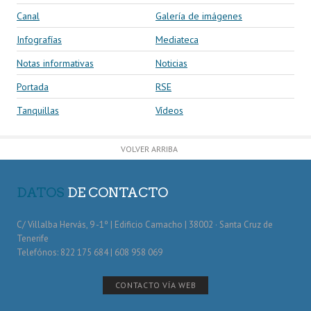
Canal
Galería de imágenes
Infografías
Mediateca
Notas informativas
Noticias
Portada
RSE
Tanquillas
Vídeos
VOLVER ARRIBA
DATOS
DE CONTACTO
C/ Villalba Hervás, 9 -1º | Edificio Camacho | 38002 · Santa Cruz de
Tenerife
Telefónos: 822 175 684 | 608 958 069
CONTACTO VÍA WEB