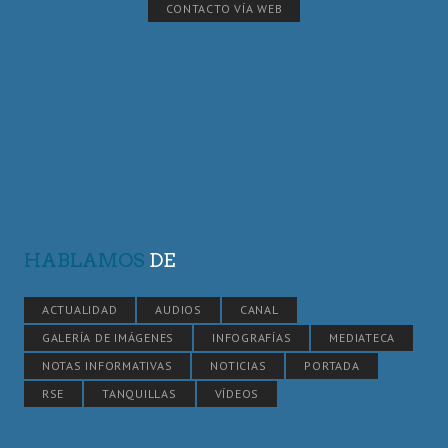
CONTACTO VÍA WEB
HABLAMOS
DE
ACTUALIDAD
AUDIOS
CANAL
GALERÍA DE IMÁGENES
INFOGRAFÍAS
MEDIATECA
NOTAS INFORMATIVAS
NOTICIAS
PORTADA
RSE
TANQUILLAS
VÍDEOS