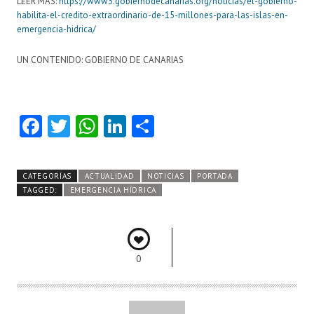
LEER MAS:
https://www3.gobiernodecanarias.org/noticias/el-gobierno-
habilita-el-credito-extraordinario-de-15-millones-para-las-islas-en-
emergencia-hidrica/
UN CONTENIDO: GOBIERNO DE CANARIAS
Fa
T
W
Li
C
ce
w
ha
nk
o
b
itt
ts
e
m
CATEGORÍAS
ACTUALIDAD
NOTICIAS
PORTADA
o
er
A
dI
pa
TAGGED:
EMERGENCIA HÍDRICA
o
p
n
rti
k
p
r
0