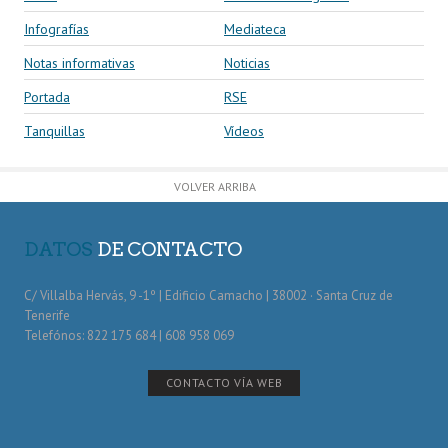
Infografías
Mediateca
Notas informativas
Noticias
Portada
RSE
Tanquillas
Vídeos
VOLVER ARRIBA
DATOS
DE CONTACTO
C/ Villalba Hervás, 9 -1º | Edificio Camacho | 38002 · Santa Cruz de
Tenerife
Telefónos: 822 175 684 | 608 958 069
CONTACTO VÍA WEB