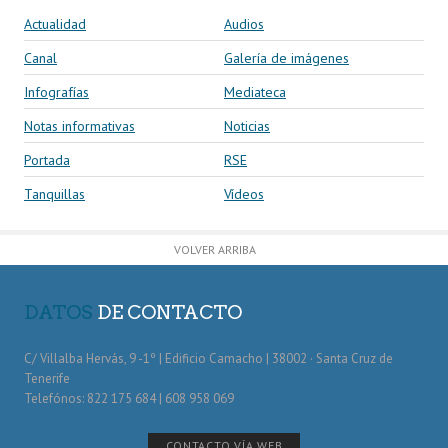
Actualidad
Audios
Canal
Galería de imágenes
Infografías
Mediateca
Notas informativas
Noticias
Portada
RSE
Tanquillas
Vídeos
VOLVER ARRIBA
DATOS
DE CONTACTO
C/ Villalba Hervás, 9 -1º | Edificio Camacho | 38002 · Santa Cruz de
Tenerife
Telefónos: 822 175 684 | 608 958 069
CONTACTO VÍA WEB