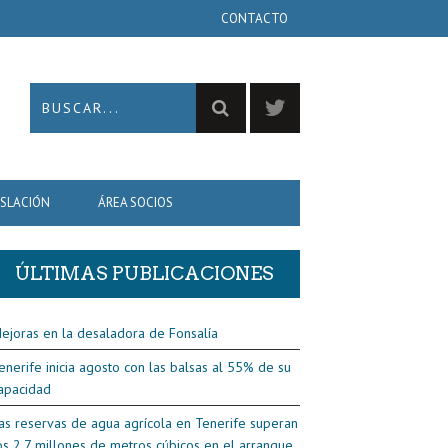
CONTACTO
ISLACIÓN
ÁREA SOCIOS
ÚLTIMAS PUBLICACIONES
ejoras en la desaladora de Fonsalía
enerife inicia agosto con las balsas al 55% de su
apacidad
as reservas de agua agrícola en Tenerife superan
os 2,7 millones de metros cúbicos en el arranque