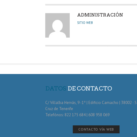
A
ADMINISTRACIÓN
U
SITIO WEB
T
O
R
DATOS
DE CONTACTO
C/ Villalba Hervás, 9 -1º | Edificio Camacho | 38002 · 
Cruz de Tenerife
Telefónos: 822 175 684 | 608 958 069
CONTACTO VÍA WEB