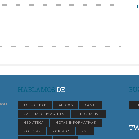
T
HABLAMOS
DE
BU
Santa
ACTUALIDAD
AUDIOS
CANAL
BU
GALERÍA DE IMÁGENES
INFOGRAFÍAS
MEDIATECA
NOTAS INFORMATIVAS
TW
NOTICIAS
PORTADA
RSE