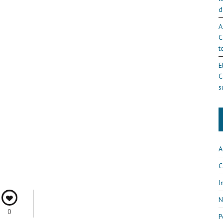
d
A
C
t
E
C
s
A
C
I
N
0
P