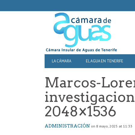
SECONDARY
NAVIGATION
PRIMARY
LA CÁMARA
EL AGUA EN TENERIFE
NAVIGATION
Marcos-Lore
investigacion
2048×1536
ADMINISTRACIÓN
on 8 mayo, 2025 at 11:33