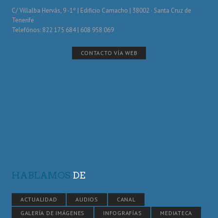
C/ Villalba Hervás, 9 -1º | Edificio Camacho | 38002 · Santa Cruz de
Tenerife
Telefónos: 822 175 684 | 608 958 069
CONTACTO VÍA WEB
HABLAMOS
DE
ACTUALIDAD
AUDIOS
CANAL
GALERÍA DE IMÁGENES
INFOGRAFÍAS
MEDIATECA