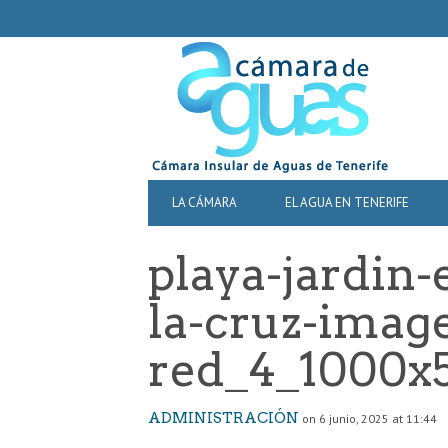
SECONDARY
NAVIGATION
PRIMARY
LA CÁMARA
EL AGUA EN TENERIFE
NAVIGATION
playa-jardin-
la-cruz-image
red_4_1000x
ADMINISTRACIÓN
on 6 junio, 2025 at 11:44