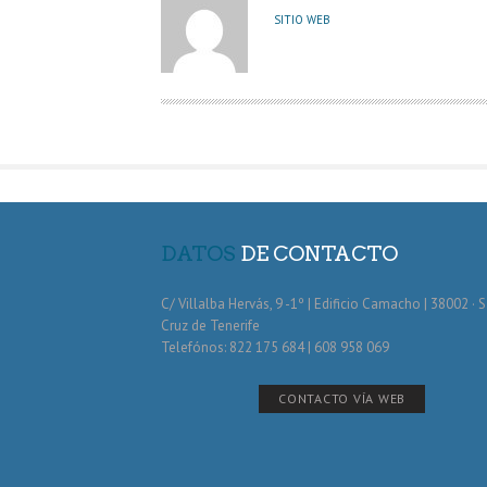
U
SITIO WEB
T
O
R
DATOS
DE CONTACTO
C/ Villalba Hervás, 9 -1º | Edificio Camacho | 38002 · 
Cruz de Tenerife
Telefónos: 822 175 684 | 608 958 069
CONTACTO VÍA WEB