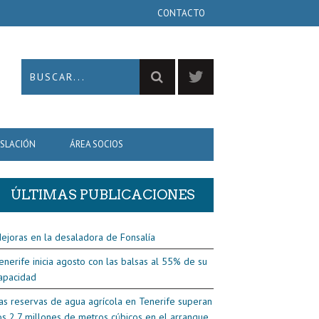
CONTACTO
ISLACIÓN
ÁREA SOCIOS
ÚLTIMAS PUBLICACIONES
ejoras en la desaladora de Fonsalía
enerife inicia agosto con las balsas al 55% de su
apacidad
as reservas de agua agrícola en Tenerife superan
os 2,7 millones de metros cúbicos en el arranque