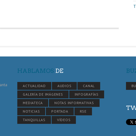
T
HABLAMOS
DE
BU
Santa
ACTUALIDAD
AUDIOS
CANAL
BU
GALERÍA DE IMÁGENES
INFOGRAFÍAS
MEDIATECA
NOTAS INFORMATIVAS
TW
NOTICIAS
PORTADA
RSE
TANQUILLAS
VÍDEOS