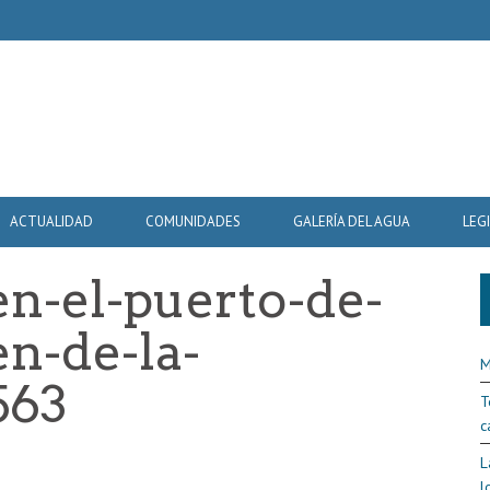
ACTUALIDAD
COMUNIDADES
GALERÍA DEL AGUA
LEG
en-el-puerto-de-
n-de-la-
M
563
T
c
L
l