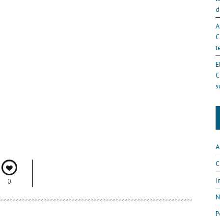
d
A
C
t
E
C
s
A
C
I
0
N
P