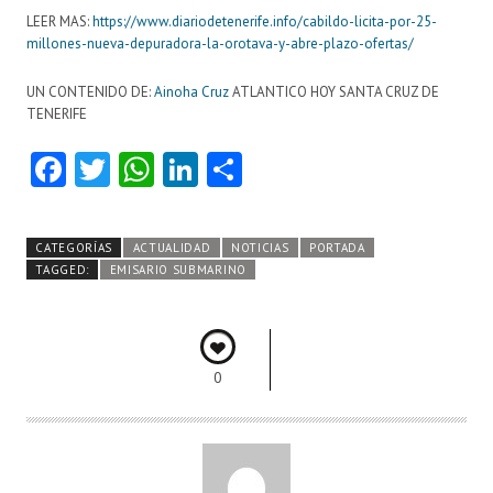
LEER MAS:
https://www.diariodetenerife.info/cabildo-licita-por-25-
millones-nueva-depuradora-la-orotava-y-abre-plazo-ofertas/
UN CONTENIDO DE:
Ainoha Cruz
ATLANTICO HOY SANTA CRUZ DE
TENERIFE
Fa
T
W
Li
C
ce
w
ha
nk
o
b
itt
ts
e
m
CATEGORÍAS
ACTUALIDAD
NOTICIAS
PORTADA
o
er
A
dI
pa
TAGGED:
EMISARIO SUBMARINO
o
p
n
rti
k
p
r
0