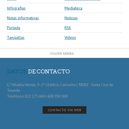
Infografías
Mediateca
Notas informativas
Noticias
Portada
RSE
Tanquillas
Vídeos
VOLVER ARRIBA
DATOS
DE CONTACTO
C/ Villalba Hervás, 9 -1º | Edificio Camacho | 38002 · Santa Cruz de
Tenerife
Telefónos: 822 175 684 | 608 958 069
CONTACTO VÍA WEB