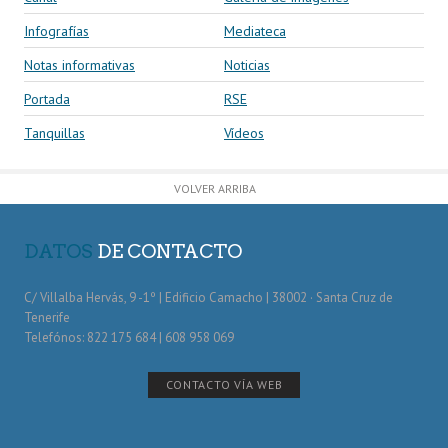
Infografías
Mediateca
Notas informativas
Noticias
Portada
RSE
Tanquillas
Vídeos
VOLVER ARRIBA
DATOS
DE CONTACTO
C/ Villalba Hervás, 9 -1º | Edificio Camacho | 38002 · Santa Cruz de
Tenerife
Telefónos: 822 175 684 | 608 958 069
CONTACTO VÍA WEB