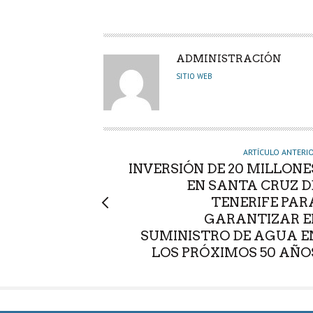
A
ADMINISTRACIÓN
U
SITIO WEB
T
O
R
ARTÍCULO ANTERI
INVERSIÓN DE 20 MILLONE
EN SANTA CRUZ D
TENERIFE PAR
GARANTIZAR E
SUMINISTRO DE AGUA E
LOS PRÓXIMOS 50 AÑO