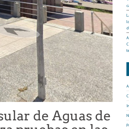
c
L
l
d
A
C
t
A
C
I
sular de Aguas de
N
P