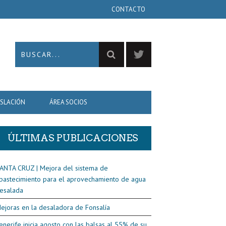
CONTACTO
ISLACIÓN
ÁREA SOCIOS
ÚLTIMAS PUBLICACIONES
ANTA CRUZ | Mejora del sistema de
bastecimiento para el aprovechamiento de agua
esalada
ejoras en la desaladora de Fonsalía
enerife inicia agosto con las balsas al 55% de su