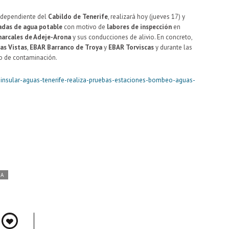
 dependiente del
Cabildo de Tenerife
, realizará hoy (jueves 17) y
adas de agua potable
con motivo de
labores de inspección
en
arcales de Adeje-Arona
y sus conducciones de alivio. En concreto,
as Vistas
,
EBAR Barranco de Troya
y
EBAR Torviscas
y durante las
go de contaminación.
o-insular-aguas-tenerife-realiza-pruebas-estaciones-bombeo-aguas-
DA