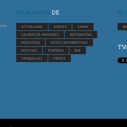
HABLAMOS
DE
BU
Santa
ACTUALIDAD
AUDIOS
CANAL
BU
GALERÍA DE IMÁGENES
INFOGRAFÍAS
MEDIATECA
NOTAS INFORMATIVAS
TW
NOTICIAS
PORTADA
RSE
TANQUILLAS
VÍDEOS