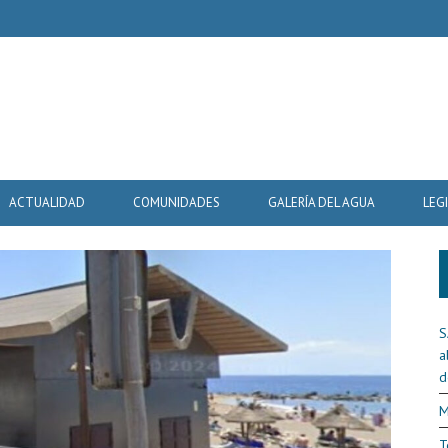
ACTUALIDAD
COMUNIDADES
GALERÍA DEL AGUA
LEG
S
a
d
M
T