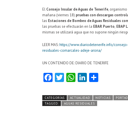
El
Consejo Insular de Aguas de Tenerife
, organismo
mañana (viernes 18)
pruebas con descargas control
las
Estaciones de Bombeo de Aguas Residuales com
las pruebas se efectuarán en la
EBAR Puerto
,
EBAP L
mismas se utilizará agua que no supone ningún ries
LEER MAS:
https://www.diariodetenerife.info/consej
residuales-comarcales-adeje-arona/
UN CONTENIDO DE: DIARIO DE TENERIFE
Fa
T
W
Li
C
ce
w
ha
nk
o
b
itt
ts
e
m
CATEGORÍAS
ACTUALIDAD
NOTICIAS
PORTA
o
er
A
dI
pa
TAGGED:
AGUAS RESIDUALES
o
p
n
rti
k
p
r