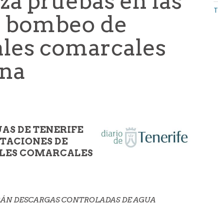
iza pruebas en las
T
e bombeo de
ales comarcales
ona
UAS DE TENERIFE
STACIONES DE
ALES COMARCALES
ARÁN DESCARGAS CONTROLADAS DE AGUA