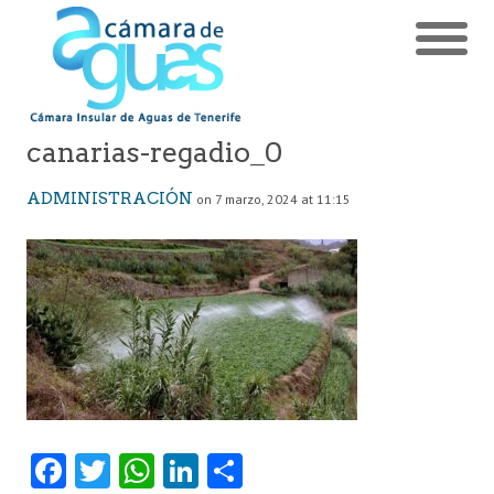
canarias-regadio_0
ADMINISTRACIÓN
on 7 marzo, 2024 at 11:15
Fa
T
W
Li
C