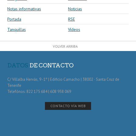
Notas informativas
Noticias
Portada
RSE
Tanquillas
Vídeos
VOLVER ARRIBA
DATOS
DE CONTACTO
C/ Villalba Hervás, 9 -1º | Edificio Camacho | 38002 · Santa Cruz de
Tenerife
Telefónos: 822 175 684 | 608 958 069
CONTACTO VÍA WEB