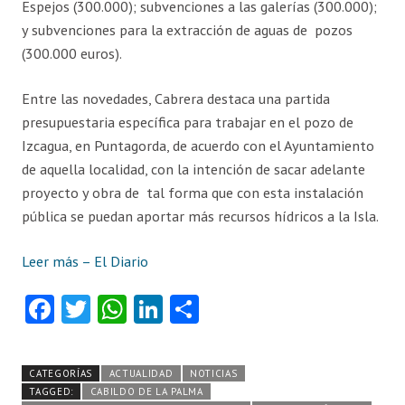
Espejos (300.000); subvenciones a las galerías (300.000);
y subvenciones para la extracción de aguas de pozos
(300.000 euros).
Entre las novedades, Cabrera destaca una partida
presupuestaria específica para trabajar en el pozo de
Izcagua, en Puntagorda, de acuerdo con el Ayuntamiento
de aquella localidad, con la intención de sacar adelante
proyecto y obra de tal forma que con esta instalación
pública se puedan aportar más recursos hídricos a la Isla.
Leer más – El Diario
Fa
T
W
Li
C
ce
w
ha
nk
o
b
itt
ts
e
m
CATEGORÍAS
ACTUALIDAD
NOTICIAS
o
er
A
dI
pa
TAGGED:
CABILDO DE LA PALMA