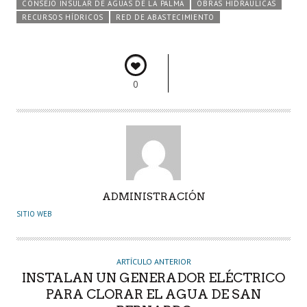
CONSEJO INSULAR DE AGUAS DE LA PALMA
OBRAS HIDRÁULICAS
o
p
n
rti
RECURSOS HÍDRICOS
RED DE ABASTECIMIENTO
k
p
r
0
A
ADMINISTRACIÓN
U
SITIO WEB
T
O
R
ARTÍCULO ANTERIOR
INSTALAN UN GENERADOR ELÉCTRICO
PARA CLORAR EL AGUA DE SAN