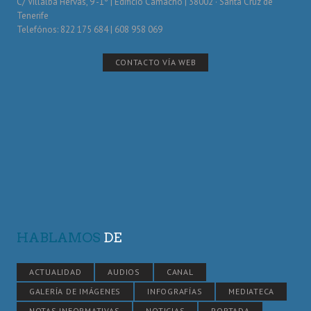
C/ Villalba Hervás, 9 -1º | Edificio Camacho | 38002 · Santa Cruz de
Tenerife
Telefónos: 822 175 684 | 608 958 069
CONTACTO VÍA WEB
HABLAMOS
DE
ACTUALIDAD
AUDIOS
CANAL
GALERÍA DE IMÁGENES
INFOGRAFÍAS
MEDIATECA
NOTAS INFORMATIVAS
NOTICIAS
PORTADA