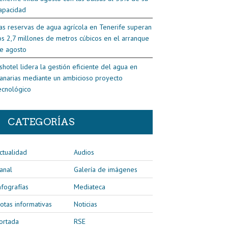
apacidad
as reservas de agua agrícola en Tenerife superan
os 2,7 millones de metros cúbicos en el arranque
e agosto
shotel lidera la gestión eficiente del agua en
anarias mediante un ambicioso proyecto
ecnológico
CATEGORÍAS
ctualidad
Audios
anal
Galería de imágenes
nfografías
Mediateca
otas informativas
Noticias
ortada
RSE