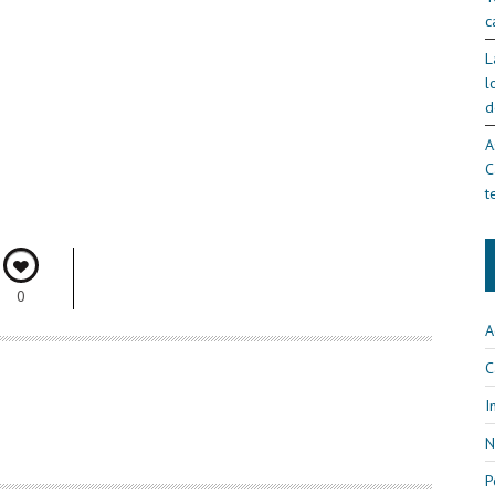
c
L
l
d
A
C
t
0
A
C
I
N
P