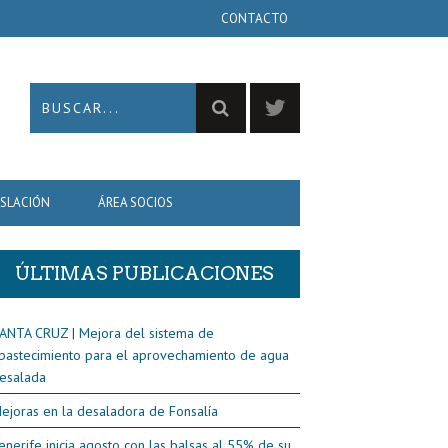
CONTACTO
ISLACIÓN
ÁREA SOCIOS
ÚLTIMAS PUBLICACIONES
ANTA CRUZ | Mejora del sistema de
bastecimiento para el aprovechamiento de agua
esalada
ejoras en la desaladora de Fonsalía
enerife inicia agosto con las balsas al 55% de su