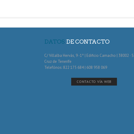
DATOS
DE CONTACTO
C/ Villalba Hervás, 9 -1º | Edificio Camacho | 38002 · 
Cruz de Tenerife
Telefónos: 822 175 684 | 608 958 069
CONTACTO VÍA WEB