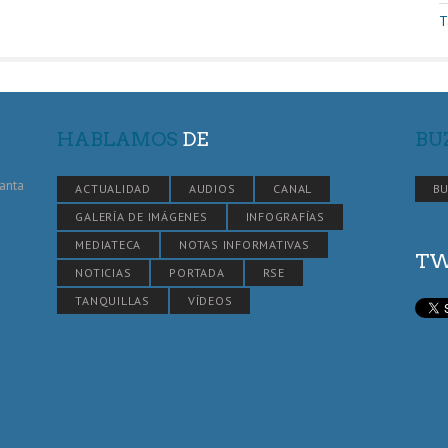
T
HABLAMOS
DE
BU
Santa
ACTUALIDAD
AUDIOS
CANAL
BU
GALERÍA DE IMÁGENES
INFOGRAFÍAS
MEDIATECA
NOTAS INFORMATIVAS
TW
NOTICIAS
PORTADA
RSE
TANQUILLAS
VÍDEOS