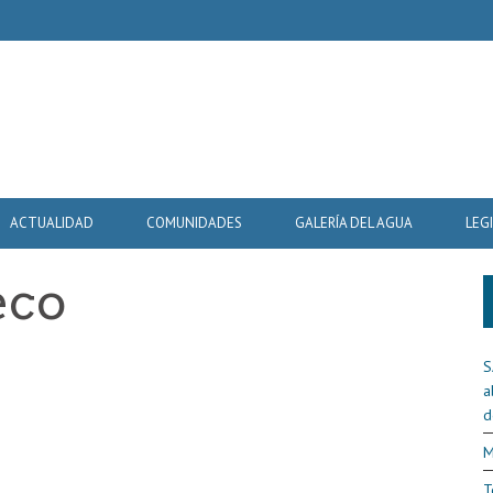
ACTUALIDAD
COMUNIDADES
GALERÍA DEL AGUA
LEG
eco
9
S
a
d
M
T