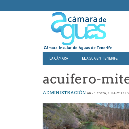
SECONDARY
NAVIGATION
PRIMARY
LA CÁMARA
EL AGUA EN TENERIFE
NAVIGATION
acuifero-mit
ADMINISTRACIÓN
on 25 enero, 2024 at 12:0