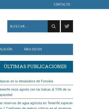
CONTACTO
ISLACIÓN
ÁREA SOCIOS
ÚLTIMAS PUBLICACIONES
ejoras en la desaladora de Fonsalía
enerife inicia agosto con las balsas al 55% de su
apacidad
as reservas de agua agrícola en Tenerife superan
os 2,7 millones de metros cúbicos en el arranque