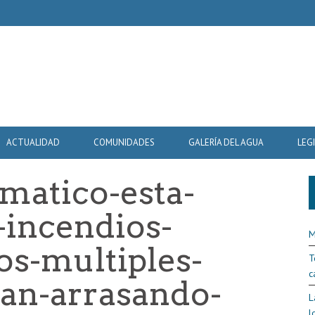
ACTUALIDAD
COMUNIDADES
GALERÍA DEL AGUA
LEG
imatico-esta-
-incendios-
M
los-multiples-
T
c
tan-arrasando-
L
l