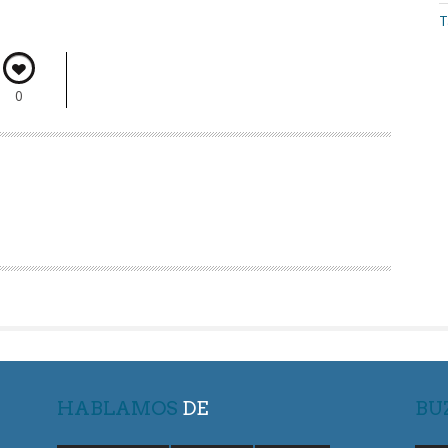
T
0
HABLAMOS
DE
BU