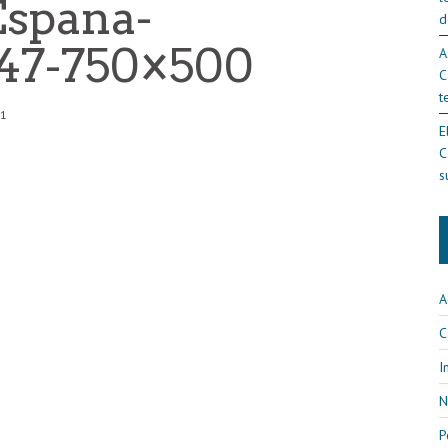
Espana-
d
247-750×500
A
C
t
51
E
C
s
A
C
I
N
P