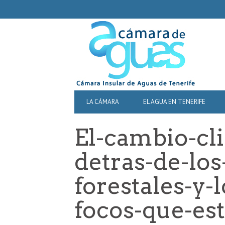
SECONDARY
NAVIGATION
PRIMARY
LA CÁMARA
EL AGUA EN TENERIFE
NAVIGATION
El-cambio-cl
detras-de-los
forestales-y-
focos-que-es