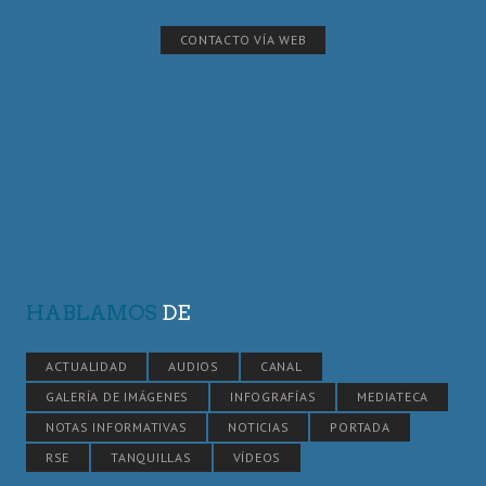
CONTACTO VÍA WEB
HABLAMOS
DE
ACTUALIDAD
AUDIOS
CANAL
GALERÍA DE IMÁGENES
INFOGRAFÍAS
MEDIATECA
NOTAS INFORMATIVAS
NOTICIAS
PORTADA
RSE
TANQUILLAS
VÍDEOS