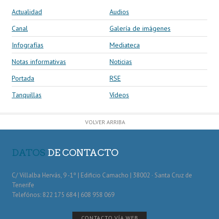
Actualidad
Audios
Canal
Galería de imágenes
Infografías
Mediateca
Notas informativas
Noticias
Portada
RSE
Tanquillas
Vídeos
VOLVER ARRIBA
DATOS
DE CONTACTO
C/ Villalba Hervás, 9 -1º | Edificio Camacho | 38002 · Santa Cruz de
Tenerife
Telefónos: 822 175 684 | 608 958 069
CONTACTO VÍA WEB