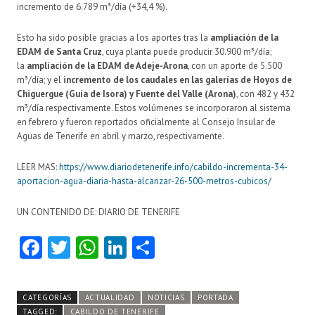
incremento de 6.789 m³/día (+34,4 %).
Esto ha sido posible gracias a los aportes tras la
ampliación de la
EDAM de Santa Cruz
, cuya planta puede producir 30.900 m³/día;
la
ampliación de la EDAM de Adeje-Arona
, con un aporte de 5.500
m³/día; y el
incremento de los caudales en las galerías de Hoyos de
Chiguergue (Guía de Isora) y Fuente del Valle (Arona)
, con 482 y 432
m³/día respectivamente. Estos volúmenes se incorporaron al sistema
en febrero y fueron reportados oficialmente al Consejo Insular de
Aguas de Tenerife en abril y marzo, respectivamente.
LEER MAS:
https://www.diariodetenerife.info/cabildo-incrementa-34-
aportacion-agua-diaria-hasta-alcanzar-26-500-metros-cubicos/
UN CONTENIDO DE: DIARIO DE TENERIFE
Fa
T
W
Li
C
ce
w
ha
nk
o
b
itt
ts
e
m
CATEGORÍAS
ACTUALIDAD
NOTICIAS
PORTADA
o
er
A
dI
pa
TAGGED:
CABILDO DE TENERIFE