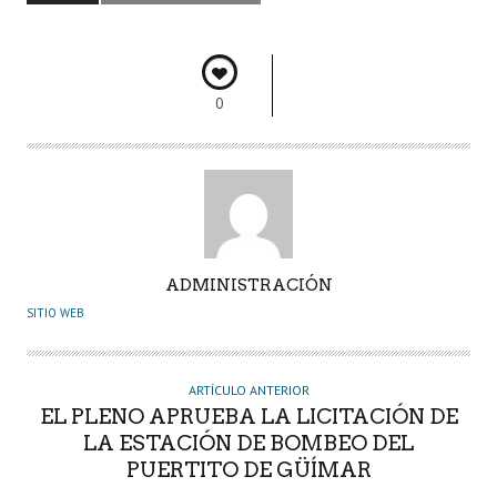
o
p
n
rti
k
p
r
0
A
ADMINISTRACIÓN
U
SITIO WEB
T
O
R
ARTÍCULO ANTERIOR
EL PLENO APRUEBA LA LICITACIÓN DE
LA ESTACIÓN DE BOMBEO DEL
PUERTITO DE GÜÍMAR