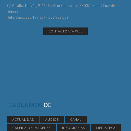
C/ Villalba Hervás, 9 -1º | Edificio Camacho | 38002 · Santa Cruz de
Tenerife
Telefónos: 822 175 684 | 608 958 069
CONTACTO VÍA WEB
HABLAMOS
DE
ACTUALIDAD
AUDIOS
CANAL
GALERÍA DE IMÁGENES
INFOGRAFÍAS
MEDIATECA