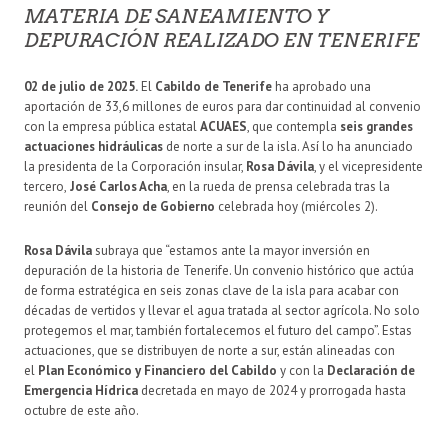
MATERIA DE SANEAMIENTO Y
DEPURACIÓN REALIZADO EN TENERIFE
02 de julio de 2025.
El
Cabildo de Tenerife
ha aprobado una
aportación de 33,6 millones de euros para dar continuidad al convenio
con la empresa pública estatal
ACUAES
, que contempla
seis grandes
actuaciones hidráulicas
de norte a sur de la isla. Así lo ha anunciado
la presidenta de la Corporación insular,
Rosa Dávila
, y el vicepresidente
tercero,
José Carlos Acha
, en la rueda de prensa celebrada tras la
reunión del
Consejo de Gobierno
celebrada hoy (miércoles 2).
Rosa Dávila
subraya que “estamos ante la mayor inversión en
depuración de la historia de Tenerife. Un convenio histórico que actúa
de forma estratégica en seis zonas clave de la isla para acabar con
décadas de vertidos y llevar el agua tratada al sector agrícola. No solo
protegemos el mar, también fortalecemos el futuro del campo”. Estas
actuaciones, que se distribuyen de norte a sur, están alineadas con
el
Plan Económico y Financiero del Cabildo
y con la
Declaración de
Emergencia Hídrica
decretada en mayo de 2024 y prorrogada hasta
octubre de este año.