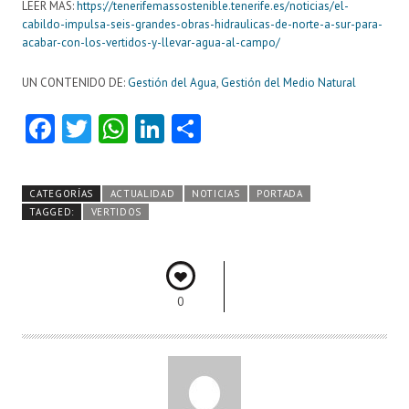
LEER MAS:
https://tenerifemassostenible.tenerife.es/noticias/el-
cabildo-impulsa-seis-grandes-obras-hidraulicas-de-norte-a-sur-para-
acabar-con-los-vertidos-y-llevar-agua-al-campo/
UN CONTENIDO DE:
Gestión del Agua
,
Gestión del Medio Natural
Fa
T
W
Li
C
ce
w
ha
nk
o
b
itt
ts
e
m
CATEGORÍAS
ACTUALIDAD
NOTICIAS
PORTADA
o
er
A
dI
pa
TAGGED:
VERTIDOS
o
p
n
rti
k
p
r
0