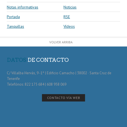
Notas informativas
Noticias
Portada
RSE
Tanquillas
Vídeos
VOLVER ARRIBA
DATOS
DE CONTACTO
C/ Villalba Hervás, 9 -1º | Edificio Camacho | 38002 · Santa Cruz de
Tenerife
Telefónos: 822 175 684 | 608 958 069
CONTACTO VÍA WEB