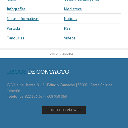
Infografías
Mediateca
Notas informativas
Noticias
Portada
RSE
Tanquillas
Vídeos
VOLVER ARRIBA
DATOS
DE CONTACTO
C/ Villalba Hervás, 9 -1º | Edificio Camacho | 38002 · Santa Cruz de
Tenerife
Telefónos: 822 175 684 | 608 958 069
CONTACTO VÍA WEB