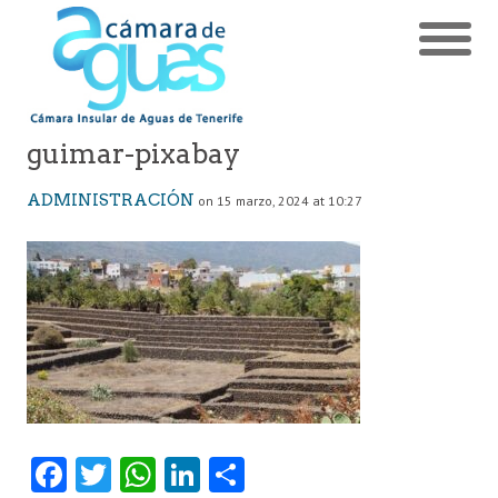
guimar-pixabay
ADMINISTRACIÓN
on 15 marzo, 2024 at 10:27
Fa
T
W
Li
C