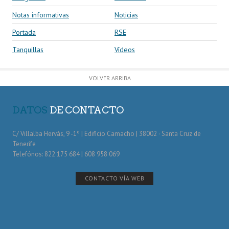
Notas informativas
Noticias
Portada
RSE
Tanquillas
Vídeos
VOLVER ARRIBA
DATOS
DE CONTACTO
C/ Villalba Hervás, 9 -1º | Edificio Camacho | 38002 · Santa Cruz de
Tenerife
Telefónos: 822 175 684 | 608 958 069
CONTACTO VÍA WEB