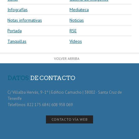
Infografías
Mediateca
Notas informativas
Noticias
Portada
RSE
Tanquillas
Vídeos
VOLVER ARRIBA
DATOS
DE CONTACTO
C/ Villalba Hervás, 9 -1º | Edificio Camacho | 38002 · Santa Cruz de
Tenerife
Telefónos: 822 175 684 | 608 958 069
CONTACTO VÍA WEB