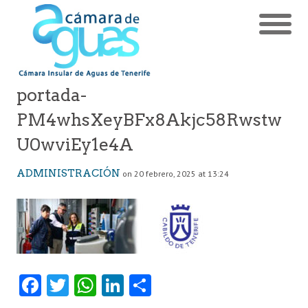
portada-
PM4whsXeyBFx8Akjc58Rwstw
U0wviEy1e4A
ADMINISTRACIÓN
on 20 febrero, 2025 at 13:24
Fa
T
W
Li
C
ce
w
ha
nk
o