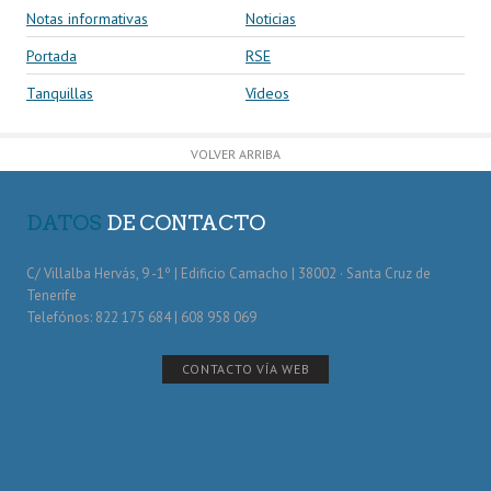
Notas informativas
Noticias
Portada
RSE
Tanquillas
Vídeos
VOLVER ARRIBA
DATOS
DE CONTACTO
C/ Villalba Hervás, 9 -1º | Edificio Camacho | 38002 · Santa Cruz de
Tenerife
Telefónos: 822 175 684 | 608 958 069
CONTACTO VÍA WEB