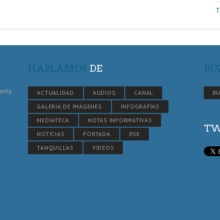
T
HABLAMOS
DE
BU
Santa
ACTUALIDAD
AUDIOS
CANAL
BU
GALERÍA DE IMÁGENES
INFOGRAFÍAS
MEDIATECA
NOTAS INFORMATIVAS
TW
NOTICIAS
PORTADA
RSE
TANQUILLAS
VÍDEOS