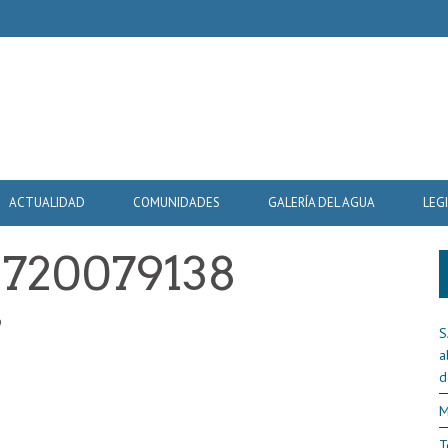
ACTUALIDAD
COMUNIDADES
GALERÍA DEL AGUA
LEG
-1720079138
9
S
a
d
M
T