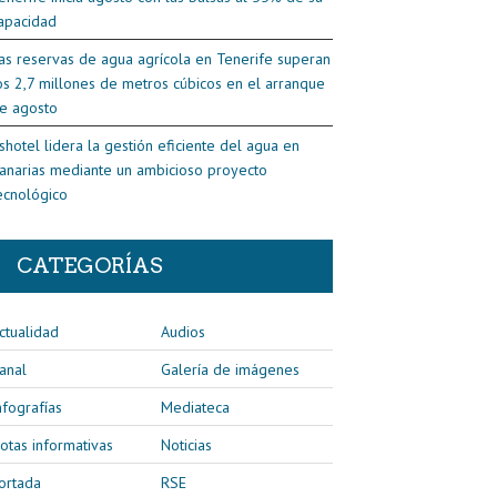
apacidad
as reservas de agua agrícola en Tenerife superan
os 2,7 millones de metros cúbicos en el arranque
e agosto
shotel lidera la gestión eficiente del agua en
anarias mediante un ambicioso proyecto
ecnológico
CATEGORÍAS
ctualidad
Audios
anal
Galería de imágenes
nfografías
Mediateca
otas informativas
Noticias
ortada
RSE