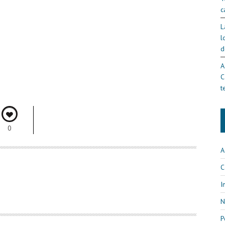
c
L
l
d
A
C
t
0
A
C
I
N
P