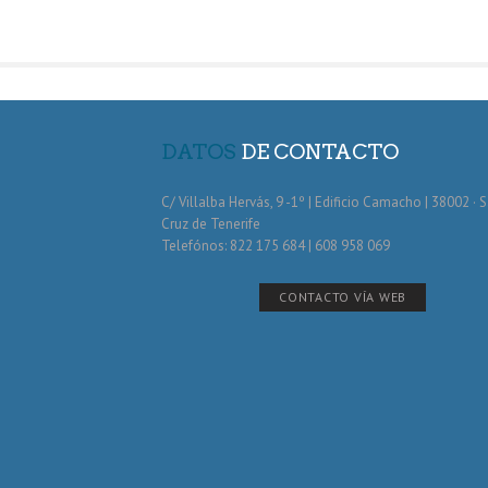
DATOS
DE CONTACTO
C/ Villalba Hervás, 9 -1º | Edificio Camacho | 38002 · 
Cruz de Tenerife
Telefónos: 822 175 684 | 608 958 069
CONTACTO VÍA WEB