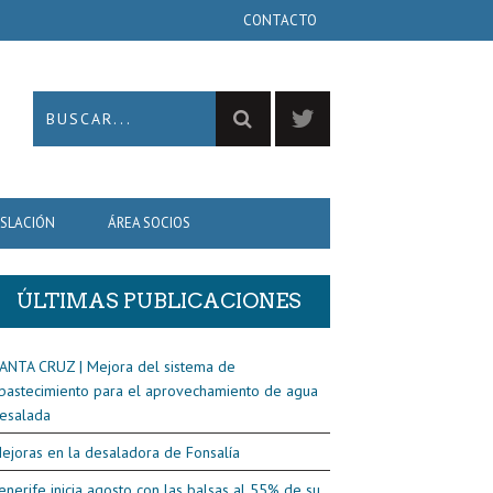
CONTACTO
ISLACIÓN
ÁREA SOCIOS
ÚLTIMAS PUBLICACIONES
ANTA CRUZ | Mejora del sistema de
bastecimiento para el aprovechamiento de agua
esalada
ejoras en la desaladora de Fonsalía
enerife inicia agosto con las balsas al 55% de su