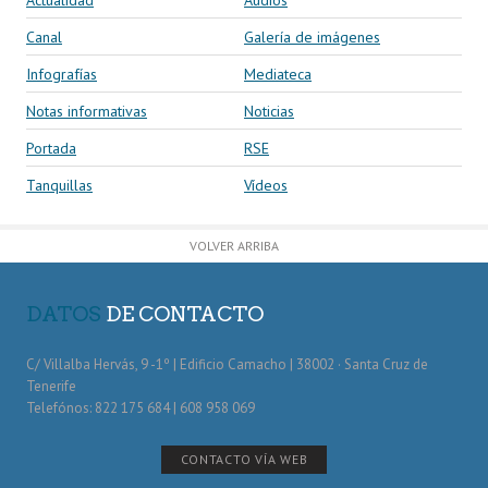
Canal
Galería de imágenes
Infografías
Mediateca
Notas informativas
Noticias
Portada
RSE
Tanquillas
Vídeos
VOLVER ARRIBA
DATOS
DE CONTACTO
C/ Villalba Hervás, 9 -1º | Edificio Camacho | 38002 · Santa Cruz de
Tenerife
Telefónos: 822 175 684 | 608 958 069
CONTACTO VÍA WEB