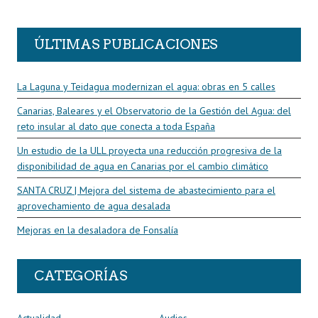
R
ÚLTIMAS PUBLICACIONES
La Laguna y Teidagua modernizan el agua: obras en 5 calles
Canarias, Baleares y el Observatorio de la Gestión del Agua: del
reto insular al dato que conecta a toda España
Un estudio de la ULL proyecta una reducción progresiva de la
disponibilidad de agua en Canarias por el cambio climático
SANTA CRUZ | Mejora del sistema de abastecimiento para el
aprovechamiento de agua desalada
Mejoras en la desaladora de Fonsalía
CATEGORÍAS
Actualidad
Audios