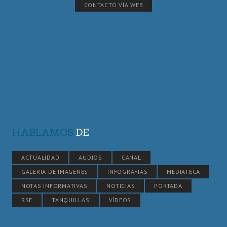
CONTACTO VÍA WEB
HABLAMOS
DE
ACTUALIDAD
AUDIOS
CANAL
GALERÍA DE IMÁGENES
INFOGRAFÍAS
MEDIATECA
NOTAS INFORMATIVAS
NOTICIAS
PORTADA
RSE
TANQUILLAS
VÍDEOS