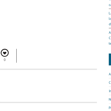
c
L
l
d
A
C
t
0
A
C
I
N
P