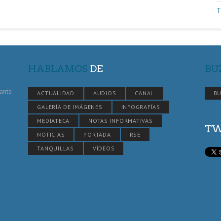
T
HABLAMOS
DE
BU
Santa
ACTUALIDAD
AUDIOS
CANAL
BU
GALERÍA DE IMÁGENES
INFOGRAFÍAS
MEDIATECA
NOTAS INFORMATIVAS
TW
NOTICIAS
PORTADA
RSE
TANQUILLAS
VÍDEOS