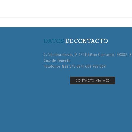
DATOS
DE CONTACTO
C/ Villalba Hervás, 9 -1º | Edificio Camacho | 38002 · 
Cruz de Tenerife
Telefónos: 822 175 684 | 608 958 069
CONTACTO VÍA WEB