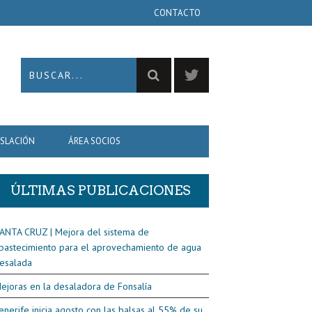
CONTACTO
ISLACIÓN
ÁREA SOCIOS
ÚLTIMAS PUBLICACIONES
ANTA CRUZ | Mejora del sistema de
bastecimiento para el aprovechamiento de agua
esalada
ejoras en la desaladora de Fonsalía
enerife inicia agosto con las balsas al 55% de su