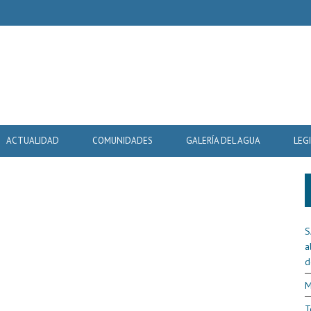
ACTUALIDAD
COMUNIDADES
GALERÍA DEL AGUA
LEG
S
a
d
M
T