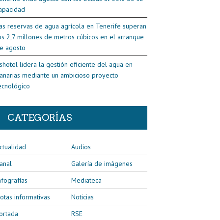
apacidad
as reservas de agua agrícola en Tenerife superan
os 2,7 millones de metros cúbicos en el arranque
e agosto
shotel lidera la gestión eficiente del agua en
anarias mediante un ambicioso proyecto
ecnológico
CATEGORÍAS
ctualidad
Audios
anal
Galería de imágenes
nfografías
Mediateca
otas informativas
Noticias
ortada
RSE