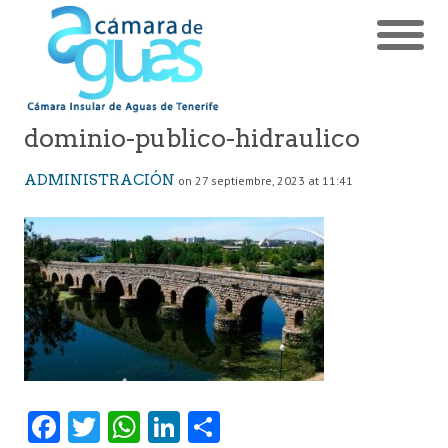
dominio-publico-hidraulico
ADMINISTRACIÓN
on 27 septiembre, 2023 at 11:41
Fa
T
W
Li
C