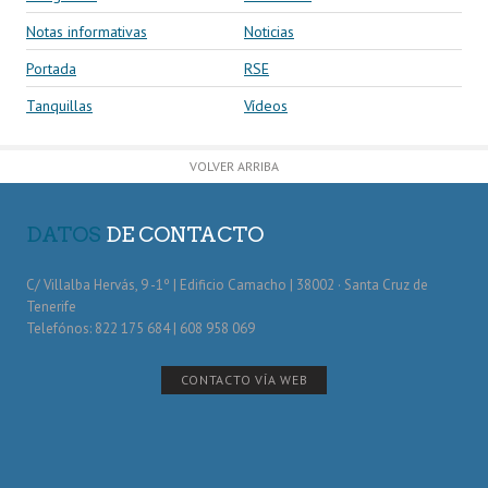
Notas informativas
Noticias
Portada
RSE
Tanquillas
Vídeos
VOLVER ARRIBA
DATOS
DE CONTACTO
C/ Villalba Hervás, 9 -1º | Edificio Camacho | 38002 · Santa Cruz de
Tenerife
Telefónos: 822 175 684 | 608 958 069
CONTACTO VÍA WEB