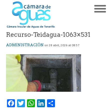
Recurso-Teidagua-1063×531
ADMINISTRACIÓN
on 28 abril, 2026 at 08:57
Fa
T
W
Li
C
ce
w
ha
nk
o