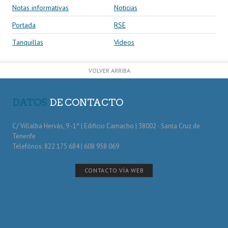
Notas informativas
Noticias
Portada
RSE
Tanquillas
Vídeos
VOLVER ARRIBA
DATOS
DE CONTACTO
C/ Villalba Hervás, 9 -1º | Edificio Camacho | 38002 · Santa Cruz de
Tenerife
Telefónos: 822 175 684 | 608 958 069
CONTACTO VÍA WEB