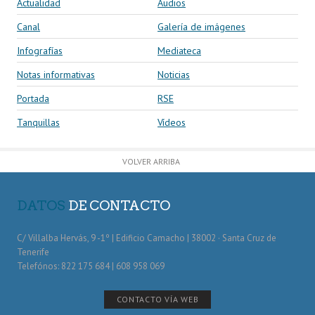
Actualidad
Audios
Canal
Galería de imágenes
Infografías
Mediateca
Notas informativas
Noticias
Portada
RSE
Tanquillas
Vídeos
VOLVER ARRIBA
DATOS
DE CONTACTO
C/ Villalba Hervás, 9 -1º | Edificio Camacho | 38002 · Santa Cruz de
Tenerife
Telefónos: 822 175 684 | 608 958 069
CONTACTO VÍA WEB