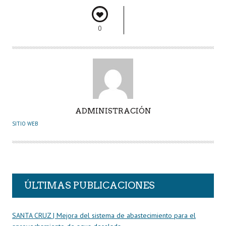
o
er
A
dI
pa
o
p
n
rti
0
k
p
r
A
ADMINISTRACIÓN
U
SITIO WEB
T
O
R
ÚLTIMAS PUBLICACIONES
SANTA CRUZ | Mejora del sistema de abastecimiento para el