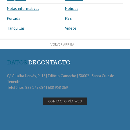
Notas informativas
Noticias
Portada
RSE
Tanquillas
Vídeos
VOLVER ARRIBA
DATOS
DE CONTACTO
C/ Villalba Hervás, 9 -1º | Edificio Camacho | 38002 · Santa Cruz de
Tenerife
Telefónos: 822 175 684 | 608 958 069
CONTACTO VÍA WEB