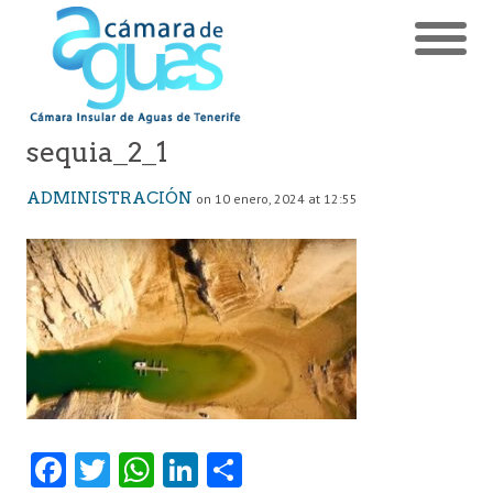
sequia_2_1
ADMINISTRACIÓN
on 10 enero, 2024 at 12:55
Fa
T
W
Li
C