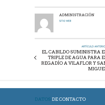
A
ADMINISTRACIÓN
U
SITIO WEB
T
O
R
ARTÍCULO ANTERI
EL CABILDO SUMINISTRA E
TRIPLE DE AGUA PARA E
REGADÍO A VILAFLOR Y SA
MIGUE
DATOS
DE CONTACTO