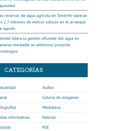
apacidad
as reservas de agua agrícola en Tenerife superan
os 2,7 millones de metros cúbicos en el arranque
e agosto
shotel lidera la gestión eficiente del agua en
anarias mediante un ambicioso proyecto
ecnológico
CATEGORÍAS
ctualidad
Audios
anal
Galería de imágenes
nfografías
Mediateca
otas informativas
Noticias
ortada
RSE