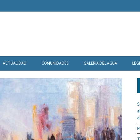
ACTUALIDAD
COMUNIDADES
GALERÍA DEL AGUA
LEG
S
a
d
M
T