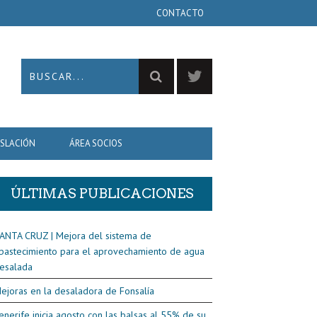
CONTACTO
ISLACIÓN
ÁREA SOCIOS
ÚLTIMAS PUBLICACIONES
ANTA CRUZ | Mejora del sistema de
bastecimiento para el aprovechamiento de agua
esalada
ejoras en la desaladora de Fonsalía
enerife inicia agosto con las balsas al 55% de su