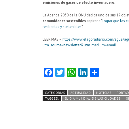
emisiones de gases de efecto invernadero
.
La Agenda 2030 de la ONU dedica uno de sus 17 objeti
comunidades sostenibles
aspirar a “
lograr que las 
resilientes y sostenibles
”.
LEER MAS –
https://www.elagoradiario.com/agua/ag
utm_source=newsletter&utm_medium=email
Fa
T
W
Li
C
ce
w
ha
nk
o
b
itt
ts
e
m
CATEGORÍAS
ACTUALIDAD
NOTICIAS
PORTA
o
er
A
dI
pa
TAGGED:
EL DÍA MUNDIAL DE LAS CIUDADES
O
o
p
n
rti
k
p
r