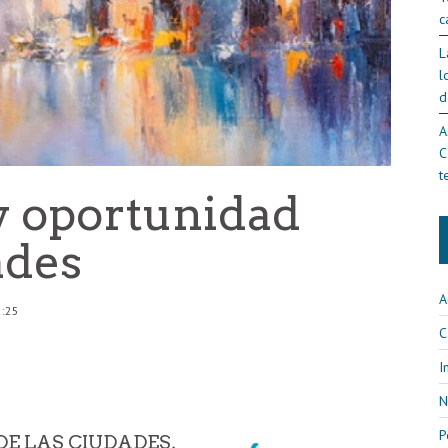
c
L
l
d
A
C
t
 y oportunidad
ades
A
2:25
C
I
N
P
DE LAS CIUDADES,