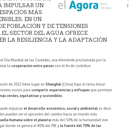
A IMPULSAR UN
T
ESPACIOS MÁS
ENIBLES. EN UN
E POBLACIÓN Y DE TENSIONES
 EL SECTOR DEL AGUA OFRECE
R LA RESILIENCIA Y LA ADAPTACIÓN
el Día Mundial de las Ciudades, una efeméride proclamada por la
ntar la
cooperación entre países
con el fin de contribuir
ación de 2022 tiene lugar en
Shanghái
(China) bajo el lema
Actuar
ferentes socios para
compartir experiencias y enfoques
que permitan
más verdes, equitativas y sostenibles
.
puede impulsar
el desarrollo económico, social y ambiental
; es decir
udades pueden ser el epicentro del cambio hacia un mundo más
huella humana sobre el planeta
: más del 50% de la humanidad vive
gar donde se genera el 80% del PIB y
la fuente del 70% de las