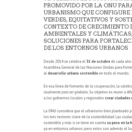
PROMOVIDO POR LA ONU PAR
URBANISMO QUE CONFIGURE 
VERDES, EQUITATIVOS Y SOST
CONTEXTO DE CRECIMIENTO D
AMBIENTALES Y CLIMÁTICAS,
SOLUCIONES PARA FORTALECE
DE LOS ENTORNOS URBANOS
Desde 2014 se celebra el
31 de octubre
de cada año 
Asamblea General de las Naciones Unidas para fome
al
desarrollo urbano sostenible
en todo el mundo.
En esa línea de fomento de la cooperación, la celebr
localmente para ser globales.
Su objetivo es reunir a di
a los gobiernos locales y regionales
crear ciudades 
La ONU considera que el urbanismo bien planteado 
los tres vectores clave de la sostenibilidad. Las ci
sostenible y más si se tiene en cuenta
su peso en la 
ya en entornos urbanos; pero estos son además el lu