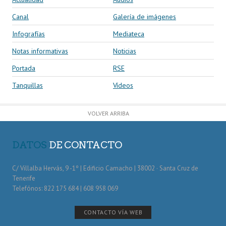
Canal
Galería de imágenes
Infografías
Mediateca
Notas informativas
Noticias
Portada
RSE
Tanquillas
Vídeos
VOLVER ARRIBA
DATOS
DE CONTACTO
C/ Villalba Hervás, 9 -1º | Edificio Camacho | 38002 · Santa Cruz de
Tenerife
Telefónos: 822 175 684 | 608 958 069
CONTACTO VÍA WEB