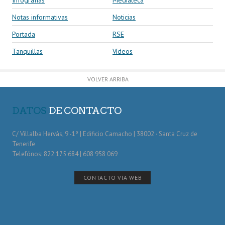
Notas informativas
Noticias
Portada
RSE
Tanquillas
Vídeos
VOLVER ARRIBA
DATOS
DE CONTACTO
C/ Villalba Hervás, 9 -1º | Edificio Camacho | 38002 · Santa Cruz de
Tenerife
Telefónos: 822 175 684 | 608 958 069
CONTACTO VÍA WEB