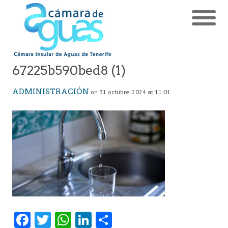
67225b590bed8 (1)
ADMINISTRACIÓN
on 31 octubre, 2024 at 11:01
Fa
T
W
Li
C