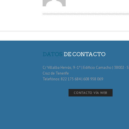
O
R
DATOS
DE CONTACTO
C/ Villalba Hervás, 9 -1º | Edificio Camacho | 38002 · 
Cruz de Tenerife
Telefónos: 822 175 684 | 608 958 069
CONTACTO VÍA WEB