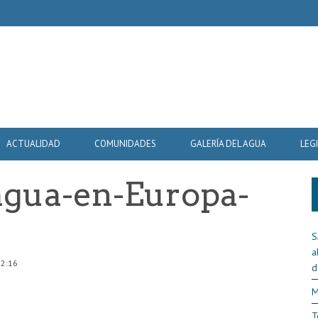
ACTUALIDAD
COMUNIDADES
GALERÍA DEL AGUA
LEG
agua-en-Europa-
S
a
12:16
d
M
T