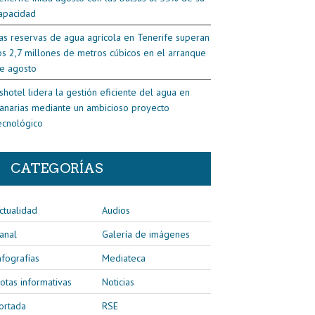
apacidad
as reservas de agua agrícola en Tenerife superan
os 2,7 millones de metros cúbicos en el arranque
e agosto
shotel lidera la gestión eficiente del agua en
anarias mediante un ambicioso proyecto
ecnológico
CATEGORÍAS
ctualidad
Audios
anal
Galería de imágenes
nfografías
Mediateca
otas informativas
Noticias
ortada
RSE