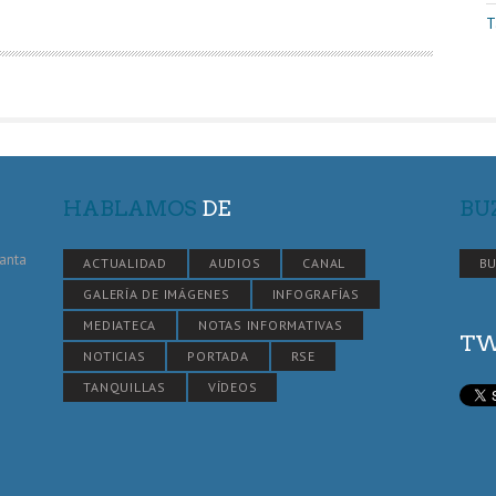
T
HABLAMOS
DE
BU
Santa
ACTUALIDAD
AUDIOS
CANAL
BU
GALERÍA DE IMÁGENES
INFOGRAFÍAS
MEDIATECA
NOTAS INFORMATIVAS
TW
NOTICIAS
PORTADA
RSE
TANQUILLAS
VÍDEOS