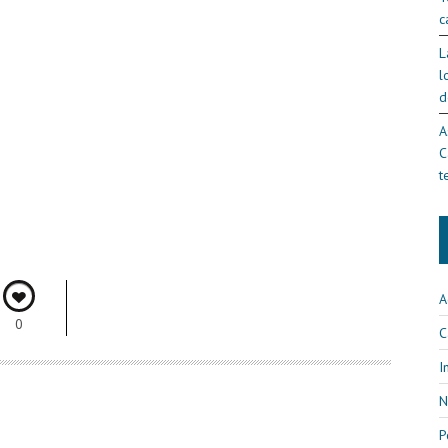
c
L
l
d
A
C
t
A
0
C
I
N
P