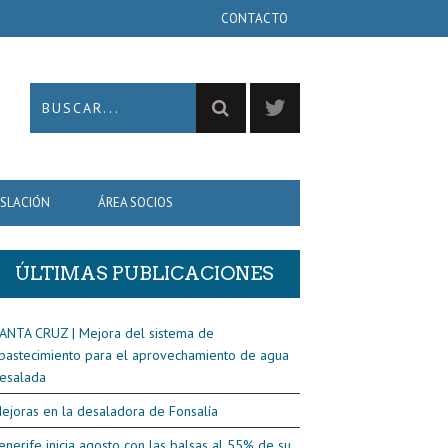
CONTACTO
ISLACIÓN
ÁREA SOCIOS
ÚLTIMAS PUBLICACIONES
ANTA CRUZ | Mejora del sistema de
bastecimiento para el aprovechamiento de agua
esalada
ejoras en la desaladora de Fonsalía
enerife inicia agosto con las balsas al 55% de su