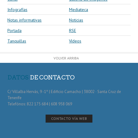
Infografías
Mediateca
Notas informativas
Noticias
Portada
RSE
Tanquillas
Vídeos
VOLVER ARRIBA
DATOS
DE CONTACTO
C/ Villalba Hervás, 9 -1º | Edificio Camacho | 38002 · Santa Cruz de
Tenerife
Telefónos: 822 175 684 | 608 958 069
CONTACTO VÍA WEB