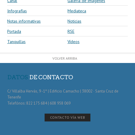
Canal
Galería de imágenes
Infografías
Mediateca
Notas informativas
Noticias
Portada
RSE
Tanquillas
Vídeos
VOLVER ARRIBA
DATOS
DE CONTACTO
C/ Villalba Hervás, 9 -1º | Edificio Camacho | 38002 · Santa Cruz de
Tenerife
Telefónos: 822 175 684 | 608 958 069
CONTACTO VÍA WEB