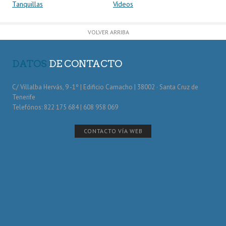
Tanquillas
Vídeos
VOLVER ARRIBA
DATOS
DE CONTACTO
C/ Villalba Hervás, 9 -1º | Edificio Camacho | 38002 · Santa Cruz de
Tenerife
Telefónos: 822 175 684 | 608 958 069
CONTACTO VÍA WEB