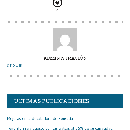
o
p
n
rti
0
k
p
r
A
ADMINISTRACIÓN
U
SITIO WEB
T
O
R
ÚLTIMAS PUBLICACIONES
Mejoras en la desaladora de Fonsalía
Tenerife inicia agosto con las balsas al 55% de su capacidad