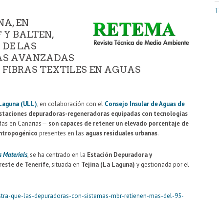
T
NA, EN
 Y BALTEN,
 DE LAS
AS AVANZADAS
 FIBRAS TEXTILES EN AGUAS
 Laguna (ULL)
, en colaboración con el
Consejo Insular de Aguas de
staciones depuradoras-regeneradoras equipadas con tecnologías
adas en Canarias—
son capaces de retener un elevado porcentaje de
antropogénico
presentes en las
aguas residuales urbanas
.
s Materials
, se ha centrado en la
Estación Depuradora y
este de Tenerife
, situada en
Tejina (La Laguna)
y gestionada por el
stra-que-las-depuradoras-con-sistemas-mbr-retienen-mas-del-95-