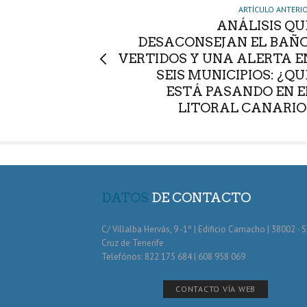
ARTÍCULO ANTERI
ANÁLISIS QU
DESACONSEJAN EL BAÑO
VERTIDOS Y UNA ALERTA E
SEIS MUNICIPIOS: ¿QU
ESTÁ PASANDO EN E
LITORAL CANARIO
DATOS
DE CONTACTO
C/ Villalba Hervás, 9 -1º | Edificio Camacho | 38002 · 
Cruz de Tenerife
Telefónos: 822 175 684 | 608 958 069
CONTACTO VÍA WEB