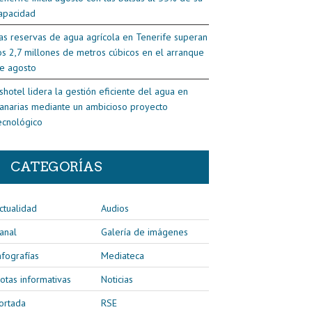
apacidad
as reservas de agua agrícola en Tenerife superan
os 2,7 millones de metros cúbicos en el arranque
e agosto
shotel lidera la gestión eficiente del agua en
anarias mediante un ambicioso proyecto
ecnológico
CATEGORÍAS
ctualidad
Audios
anal
Galería de imágenes
nfografías
Mediateca
otas informativas
Noticias
ortada
RSE