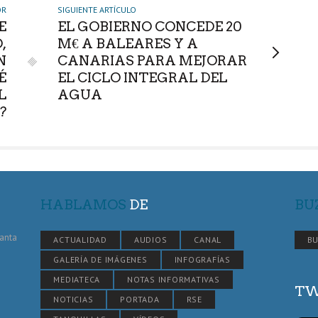
OR
SIGUIENTE ARTÍCULO
E
EL GOBIERNO CONCEDE 20
,
M€ A BALEARES Y A
N
CANARIAS PARA MEJORAR
É
EL CICLO INTEGRAL DEL
L
AGUA
?
HABLAMOS
DE
BU
Santa
ACTUALIDAD
AUDIOS
CANAL
BU
GALERÍA DE IMÁGENES
INFOGRAFÍAS
MEDIATECA
NOTAS INFORMATIVAS
TW
NOTICIAS
PORTADA
RSE