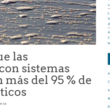
c
L
l
d
A
C
t
e las
con sistemas
A
 más del 95 % de
C
ticos
I
N
09:38
P