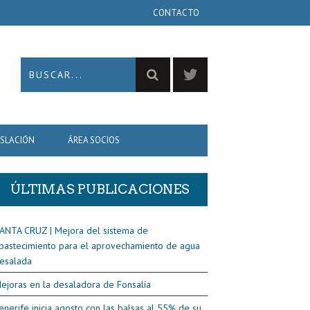
CONTACTO
ISLACIÓN
ÁREA SOCIOS
ÚLTIMAS PUBLICACIONES
ANTA CRUZ | Mejora del sistema de
bastecimiento para el aprovechamiento de agua
esalada
ejoras en la desaladora de Fonsalía
enerife inicia agosto con las balsas al 55% de su