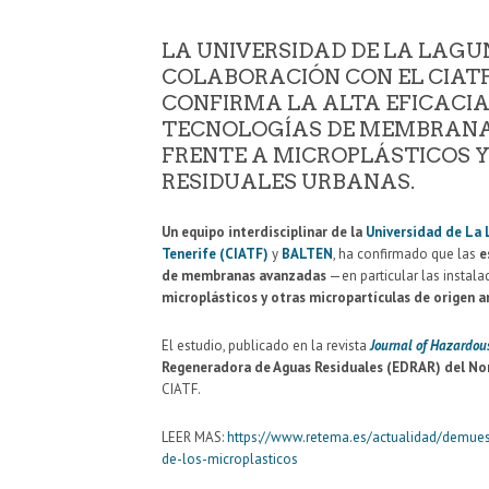
LA UNIVERSIDAD DE LA LAGU
COLABORACIÓN CON EL CIATF
CONFIRMA LA ALTA EFICACIA
TECNOLOGÍAS DE MEMBRAN
FRENTE A MICROPLÁSTICOS Y
RESIDUALES URBANAS.
Un equipo interdisciplinar de la
Universidad de La
Tenerife (CIATF)
y
BALTEN
, ha confirmado que las
e
de membranas avanzadas
—en particular las instal
microplásticos y otras micropartículas de origen 
El estudio, publicado en la revista
Journal of Hazardou
Regeneradora de Aguas Residuales (EDRAR) del Nor
CIATF.
LEER MAS:
https://www.retema.es/actualidad/demue
de-los-microplasticos