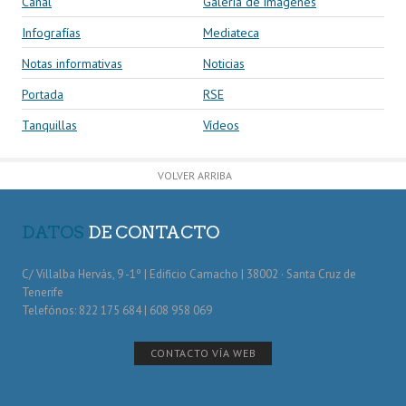
Canal
Galería de imágenes
Infografías
Mediateca
Notas informativas
Noticias
Portada
RSE
Tanquillas
Vídeos
VOLVER ARRIBA
DATOS
DE CONTACTO
C/ Villalba Hervás, 9 -1º | Edificio Camacho | 38002 · Santa Cruz de
Tenerife
Telefónos: 822 175 684 | 608 958 069
CONTACTO VÍA WEB