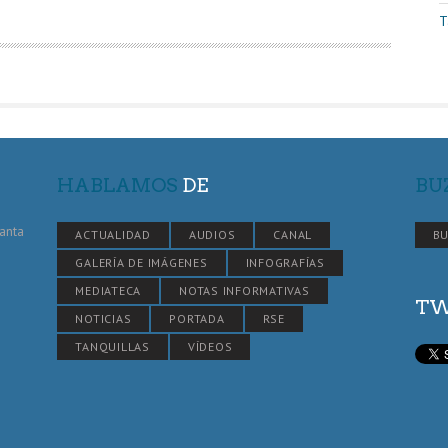
T
HABLAMOS
DE
BU
Santa
ACTUALIDAD
AUDIOS
CANAL
BU
GALERÍA DE IMÁGENES
INFOGRAFÍAS
MEDIATECA
NOTAS INFORMATIVAS
TW
NOTICIAS
PORTADA
RSE
TANQUILLAS
VÍDEOS