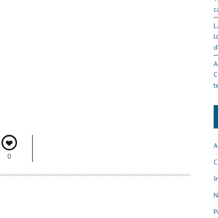
c
L
l
d
A
C
t
A
0
C
I
N
P