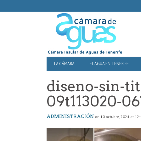
SECONDARY
NAVIGATION
PRIMARY
LA CÁMARA
EL AGUA EN TENERIFE
NAVIGATION
diseno-sin-ti
09t113020-0
ADMINISTRACIÓN
on 10 octubre, 2024 at 12: