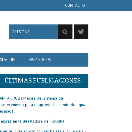
CONTACTO
ISLACIÓN
ÁREA SOCIOS
ÚLTIMAS PUBLICACIONES
ANTA CRUZ | Mejora del sistema de
bastecimiento para el aprovechamiento de agua
esalada
ejoras en la desaladora de Fonsalía
enerife inicia agosto con las balsas al 55% de su