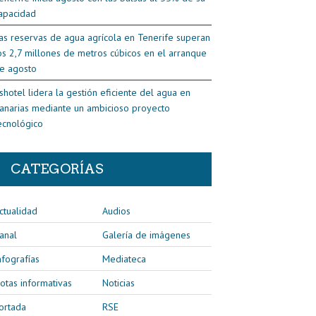
apacidad
as reservas de agua agrícola en Tenerife superan
os 2,7 millones de metros cúbicos en el arranque
e agosto
shotel lidera la gestión eficiente del agua en
anarias mediante un ambicioso proyecto
ecnológico
CATEGORÍAS
ctualidad
Audios
anal
Galería de imágenes
nfografías
Mediateca
otas informativas
Noticias
ortada
RSE