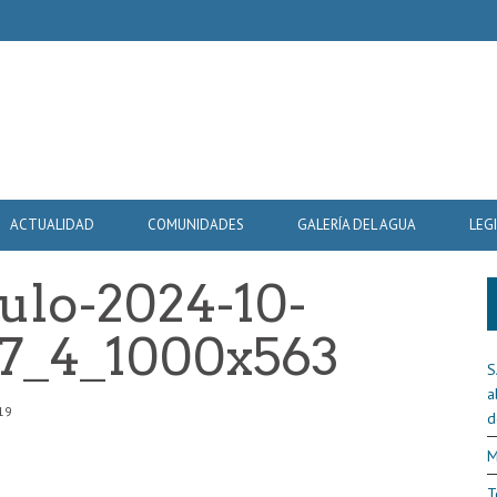
ACTUALIDAD
COMUNIDADES
GALERÍA DEL AGUA
LEG
tulo-2024-10-
67_4_1000x563
S
a
19
d
M
T