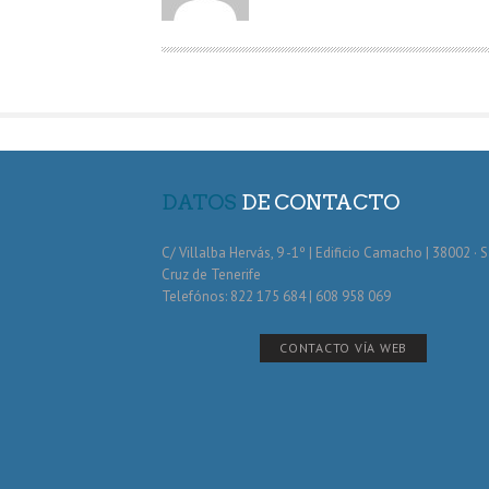
O
R
DATOS
DE CONTACTO
C/ Villalba Hervás, 9 -1º | Edificio Camacho | 38002 · 
Cruz de Tenerife
Telefónos: 822 175 684 | 608 958 069
CONTACTO VÍA WEB