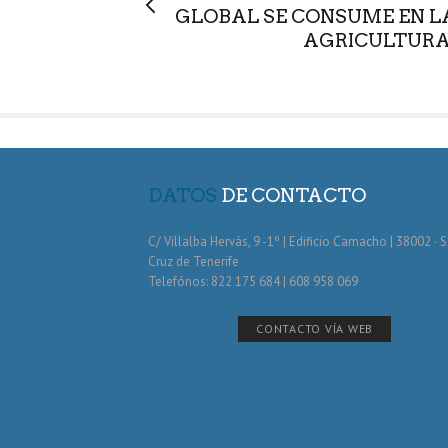
GLOBAL SE CONSUME EN L
AGRICULTURA
DATOS
DE CONTACTO
C/ Villalba Hervás, 9 -1º | Edificio Camacho | 38002 · 
Cruz de Tenerife
Telefónos: 822 175 684 | 608 958 069
CONTACTO VÍA WEB