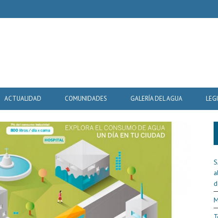
ACTUALIDAD
COMUNIDADES
GALERÍA DEL AGUA
LEG
S
a
d
M
T