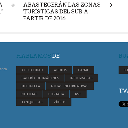
A
ABASTECERÁN LAS ZONAS
"
TURÍSTICAS DEL SUR A
PARTIR DE 2016
HABLAMOS
DE
BU
Santa
ACTUALIDAD
AUDIOS
CANAL
BU
GALERÍA DE IMÁGENES
INFOGRAFÍAS
MEDIATECA
NOTAS INFORMATIVAS
TW
NOTICIAS
PORTADA
RSE
TANQUILLAS
VÍDEOS