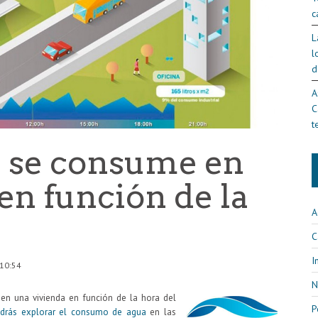
c
L
l
d
A
C
t
 se consume en
en función de la
A
C
I
 10:54
N
n una vivienda en función de la hora del
P
drás explorar el consumo de agua
en las