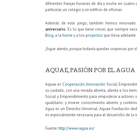
diferentes franjas horarias de día y noche en cuatro d
particular, un colegio y un edificio de oficinas.
Además de este juego, también hemos renovado
aniversario.
Es lo que tiene crecer, que siempre ne
Blog
, a la
home
y a los
proyectos
que lleva adelante 
¡Sigue atento, porque todavía quedan sorpresas por d
AQUAE, PASIÓN POR EL AGUA
Aquae es
Cooperación
,
Innovación
Social, Emprendim
su cuidado, con una mirada abierta, atenta a los ti
Social y Emprendimiento para empoderar a actores s
igualitario; y mueve conocimiento abierto y conten
Agua es un Derecho Universal. Aquae Fundación dedi
es especialmente necesaria para el desarrollo de la 
Fuente:
http://www.iagua.es/