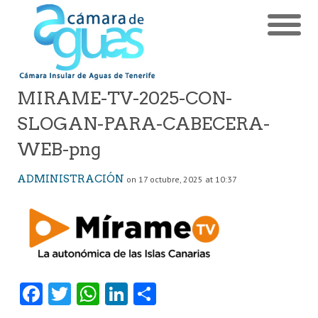
MIRAME-TV-2025-CON-
SLOGAN-PARA-CABECERA-
WEB-png
ADMINISTRACIÓN
on 17 octubre, 2025 at 10:37
Fa
T
W
Li
C
ce
w
ha
nk
o