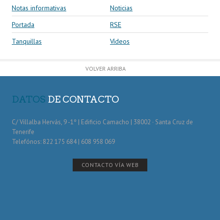
Notas informativas
Noticias
Portada
RSE
Tanquillas
Vídeos
VOLVER ARRIBA
DATOS
DE CONTACTO
C/ Villalba Hervás, 9 -1º | Edificio Camacho | 38002 · Santa Cruz de
Tenerife
Telefónos: 822 175 684 | 608 958 069
CONTACTO VÍA WEB