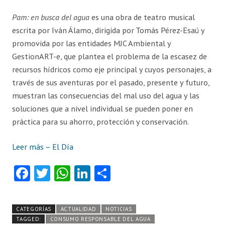
Pam: en busca del agua
es una obra de teatro musical
escrita por Iván Álamo, dirigida por Tomás Pérez-Esaú y
promovida por las entidades MJC Ambiental y
GestionART-e, que plantea el problema de la escasez de
recursos hídricos como eje principal y cuyos personajes, a
través de sus aventuras por el pasado, presente y futuro,
muestran las consecuencias del mal uso del agua y las
soluciones que a nivel individual se pueden poner en
práctica para su ahorro, protección y conservación.
Leer más – El Día
Fa
T
W
Li
C
ce
w
ha
nk
o
b
itt
ts
e
m
CATEGORÍAS
ACTUALIDAD
NOTICIAS
o
er
A
dI
pa
TAGGED:
CONSUMO RESPONSABLE DEL AGUA