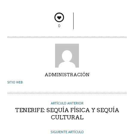
o
p
n
rti
k
p
r
0
A
ADMINISTRACIÓN
U
SITIO WEB
T
O
R
ARTÍCULO ANTERIOR
TENERIFE: SEQUÍA FÍSICA Y SEQUÍA
CULTURAL
SIGUIENTE ARTÍCULO