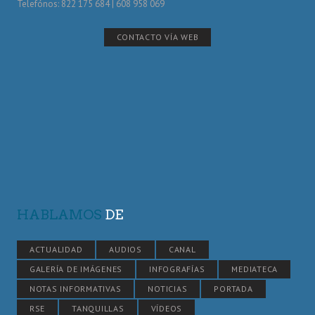
Telefónos: 822 175 684 | 608 958 069
CONTACTO VÍA WEB
HABLAMOS
DE
ACTUALIDAD
AUDIOS
CANAL
GALERÍA DE IMÁGENES
INFOGRAFÍAS
MEDIATECA
NOTAS INFORMATIVAS
NOTICIAS
PORTADA
RSE
TANQUILLAS
VÍDEOS